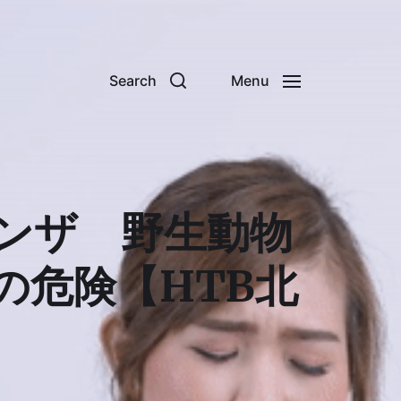
Search
Menu
ンザ 野生動物
の危険【HTB北