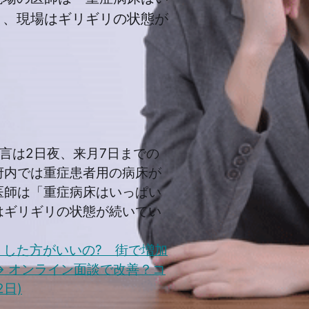
く、現場はギリギリの状態が
言は2日夜、来月7日までの
府内では重症患者用の病床が
医師は「重症病床はいっぱい
はギリギリの状態が続いてい
」した方がいいの? 街で増加
→
オンライン面談で改善？コ
日)