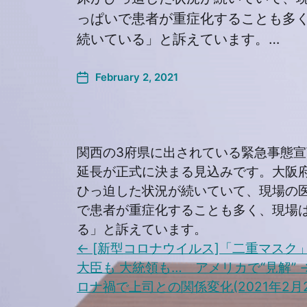
っぱいで患者が重症化することも多
続いている」と訴えています。…
February 2, 2021
関西の3府県に出されている緊急事態宣
延長が正式に決まる見込みです。大阪
ひっ迫した状況が続いていて、現場の
で患者が重症化することも多く、現場
る」と訴えています。
←
[新型コロナウイルス]「二重マスク
大臣も 大統領も… アメリカで“見解”
ロナ禍で上司との関係変化(2021年2月2