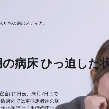
人たちの為のメディア。
用の病床 ひっ迫した
宣言は2日夜、来月7日まで
大阪府内では重症患者用の病
現場の医師は「重症病床はい