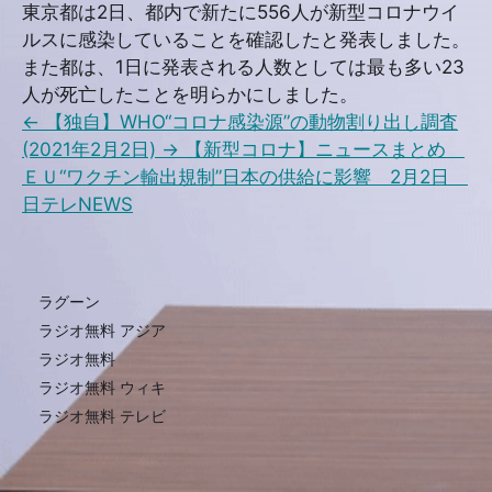
東京都は2日、都内で新たに556人が新型コロナウイ
ルスに感染していることを確認したと発表しました。
また都は、1日に発表される人数としては最も多い23
人が死亡したことを明らかにしました。
←
【独自】WHO“コロナ感染源”の動物割り出し調査
(2021年2月2日)
→
【新型コロナ】ニュースまとめ
ＥＵ“ワクチン輸出規制”日本の供給に影響 2月2日
日テレNEWS
ラグーン
ラジオ無料 アジア
ラジオ無料
ラジオ無料 ウィキ
ラジオ無料 テレビ