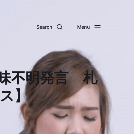
Search
Menu
味不明発言 札
ース】