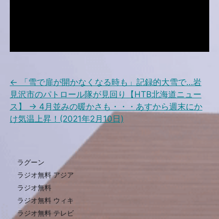
←
「雪で扉が開かなくなる時も」記録的大雪で…岩
見沢市のパトロール隊が見回り【HTB北海道ニュー
ス】
→
4月並みの暖かさも・・・あすから週末にか
け気温上昇！(2021年2月10日)
ラグーン
ラジオ無料 アジア
ラジオ無料
ラジオ無料 ウィキ
ラジオ無料 テレビ