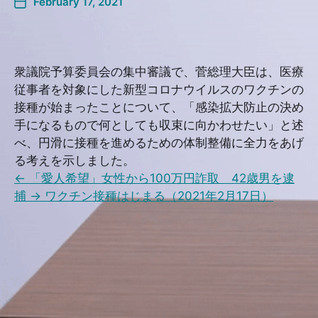
February 17, 2021
衆議院予算委員会の集中審議で、菅総理大臣は、医療
従事者を対象にした新型コロナウイルスのワクチンの
接種が始まったことについて、「感染拡大防止の決め
手になるもので何としても収束に向かわせたい」と述
べ、円滑に接種を進めるための体制整備に全力をあげ
る考えを示しました。
←
「愛人希望」女性から100万円詐取 42歳男を逮
捕
→
ワクチン接種はじまる（2021年2月17日）